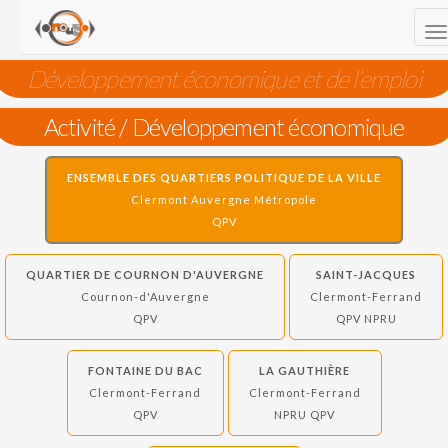
TOGG
Développement économique et de l’emploi
Activité / Développement économique
ENSEMBLE DES QUARTIERS POLITIQUE DE LA VILLE
Clermont Auvergne Métropole
QPV
QUARTIER DE COURNON D'AUVERGNE
SAINT-JACQUES
Cournon-d'Auvergne
Clermont-Ferrand
QPV
QPV NPRU
FONTAINE DU BAC
LA GAUTHIÈRE
Clermont-Ferrand
Clermont-Ferrand
QPV
NPRU QPV